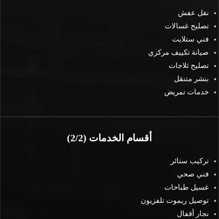
نقل عفش
تصليح غسالات
فني ستلايت
صيانة تكييف مركزي
تصليح ثلاجات
بنشر متنقل
خدمات تمريض
أقسام الخدمات (2/2)
تركيب ستائر
فني صحي
غسيل طباخات
توصيل ريموت تلفزيون
نجار أقفال