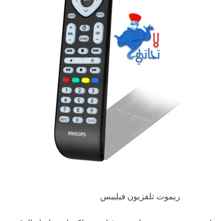
ريموت تلفزيون فيليبس