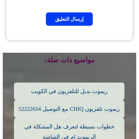
مواضيع ذات صلة:
ريموت بديل للتلفزيون في الكويت
ريموت تلفزيون CHIQ مع التوصيل 52222654
خطوات بسيطة لتعرف هل المشكلة في
الريموت ام في الشاشة