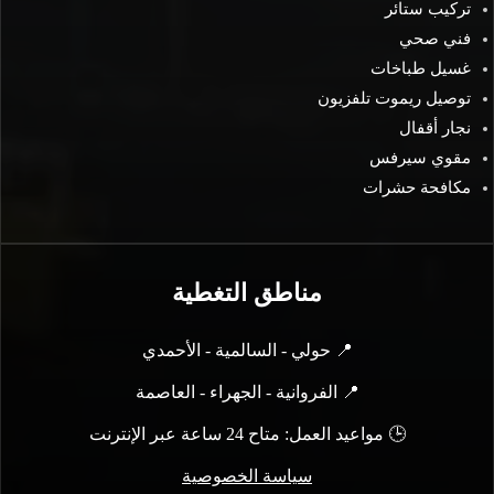
تركيب ستائر
فني صحي
غسيل طباخات
توصيل ريموت تلفزيون
نجار أقفال
مقوي سيرفس
مكافحة حشرات
مناطق التغطية
📍 حولي - السالمية - الأحمدي
📍 الفروانية - الجهراء - العاصمة
🕒 مواعيد العمل: متاح 24 ساعة عبر الإنترنت
سياسة الخصوصية