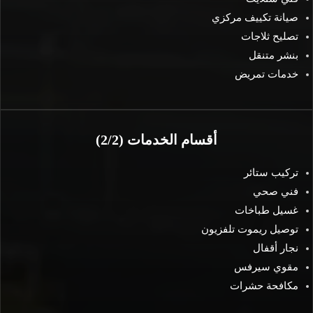
صيانة تكييف مركزي
تصليح ثلاجات
بنشر متنقل
خدمات تمريض
أقسام الخدمات (2/2)
تركيب ستائر
فني صحي
غسيل طباخات
توصيل ريموت تلفزيون
نجار أقفال
مقوي سيرفس
مكافحة حشرات