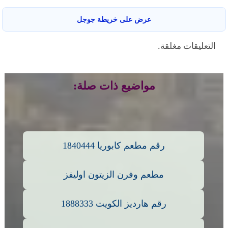
عرض على خريطة جوجل
التعليقات مغلقة.
مواضيع ذات صلة:
رقم مطعم كابوريا 1840444
مطعم وفرن الزيتون اوليفز
رقم هارديز الكويت 1888333