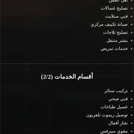
نقل عفش
تصليح غسالات
فني ستلايت
صيانة تكييف مركزي
تصليح ثلاجات
بنشر متنقل
خدمات تمريض
أقسام الخدمات (2/2)
تركيب ستائر
فني صحي
غسيل طباخات
توصيل ريموت تلفزيون
نجار أقفال
مقوي سيرفس