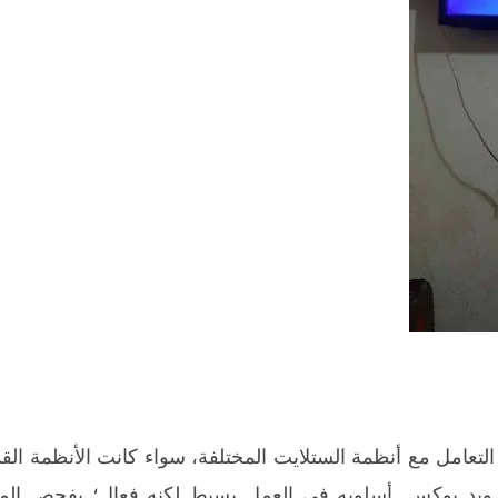
لتعامل مع أنظمة الستلايت المختلفة، سواء كانت الأنظمة القدي
وأجهزة أندرويد بوكس. أسلوبه في العمل بسيط لكنه فعال؛ يفحص ال