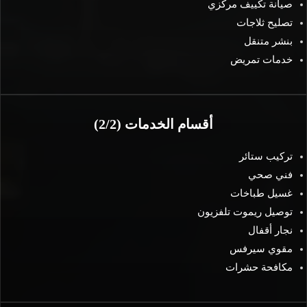
صيانة تكييف مركزي
تصليح ثلاجات
بنشر متنقل
خدمات تمريض
أقسام الخدمات (2/2)
تركيب ستائر
فني صحي
غسيل طباخات
توصيل ريموت تلفزيون
نجار أقفال
مقوي سيرفس
مكافحة حشرات