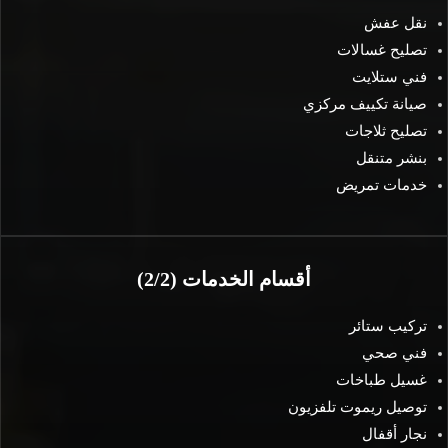
نقل عفش
تصليح غسالات
فني ستلايت
صيانة تكييف مركزي
تصليح ثلاجات
بنشر متنقل
خدمات تمريض
أقسام الخدمات (2/2)
تركيب ستائر
فني صحي
غسيل طباخات
توصيل ريموت تلفزيون
نجار أقفال