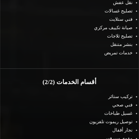
نقل عفش
تصليح غسالات
فني ستلايت
صيانة تكييف مركزي
تصليح ثلاجات
بنشر متنقل
خدمات تمريض
أقسام الخدمات (2/2)
تركيب ستائر
فني صحي
غسيل طباخات
توصيل ريموت تلفزيون
نجار أقفال
مقوي سيرفس