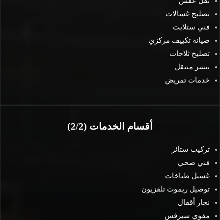
نقل عفش
تصليح غسالات
فني ستلايت
صيانة تكييف مركزي
تصليح ثلاجات
بنشر متنقل
خدمات تمريض
أقسام الخدمات (2/2)
تركيب ستائر
فني صحي
غسيل طباخات
توصيل ريموت تلفزيون
نجار أقفال
مقوي سيرفس