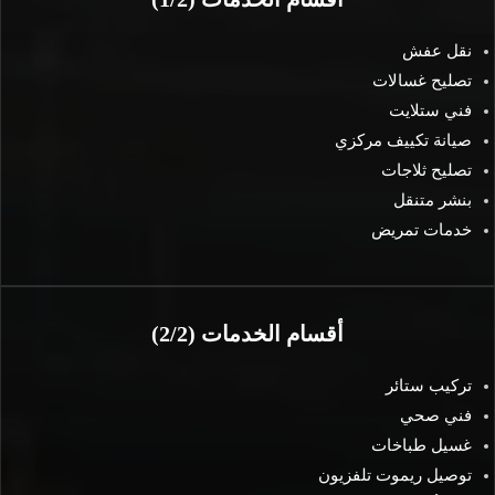
نقل عفش
تصليح غسالات
فني ستلايت
صيانة تكييف مركزي
تصليح ثلاجات
بنشر متنقل
خدمات تمريض
أقسام الخدمات (2/2)
تركيب ستائر
فني صحي
غسيل طباخات
توصيل ريموت تلفزيون