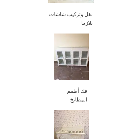
نقل وتركيب شاشات
بلازما
فك أطقم
المطابخ