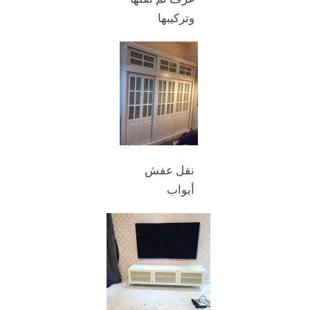
وتركيبها
نقل عفش
أبواب