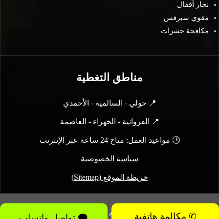
نجار أقفال
مقوي سيرفس
مكافحة حشرات
مناطق التغطية
📍 حولي - السالمية - الأحمدي
📍 الفروانية - الجهراء - العاصمة
🕒 مواعيد العمل: متاح 24 ساعة عبر الإنترنت
سياسة الخصوصية
خريطة الموقع (Sitemap)
2011-2026 موقع لاتحاتي رقم كويتي All rights reserved ©
✆ مكالمة هاتفية
🗨 تواصل واتساب