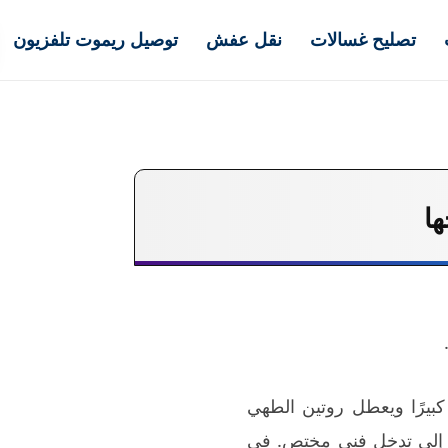
تصليح غسالات
نقل عفش
توصيل ريموت تلفزيون
كبيرًا ويعطل روتين الطهي
ى إلى تدخل فني مختص. في