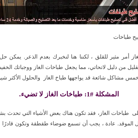
يح طباخات
ز أمر مثير للقلق ، لكننا هنا لنخبرك بعدم الذعر. يمكن 
قليل من دليل لاتحاتي، مما يجعل طباخات الغاز ووجباتك الخف
خمس مشاكل شائعة قد يواجهها طباخ الغاز والحلول الأكثر شيوعً
المشكلة #1: طباخات الغاز لا تضيء.
ى طباخات الغاز، فقد تكون هناك بعض الأشياء التي تحدث بشك
 الموقد. عادة ، يجب أن تسمع ضوضاء طقطقة وتكون قادرًا ع