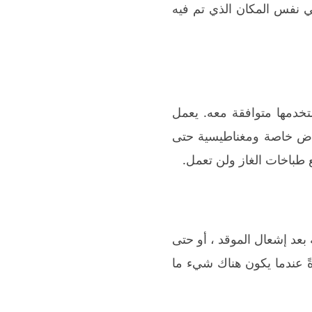
ي نفس المكان الذي تم فيه
تخدمها متوافقة معه. يعمل
حواض خاصة ومغناطيسية حتى
 طباخات الغاز ولن تعمل.
 بعد إشعال الموقد ، أو حتى
ً عندما يكون هناك شيء ما