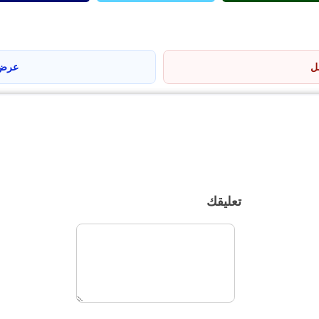
مل
عرض 
تعليقك